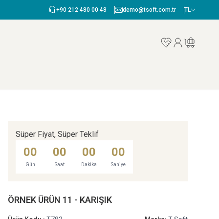
+90 212 480 00 48
demo@tsoft.com.tr
TL
Favorilerim
Hesabım
Sepetim
Süper Fiyat, Süper Teklif
00
00
00
00
Gün
Saat
Dakika
Saniye
ÖRNEK ÜRÜN 11 - KARIŞIK