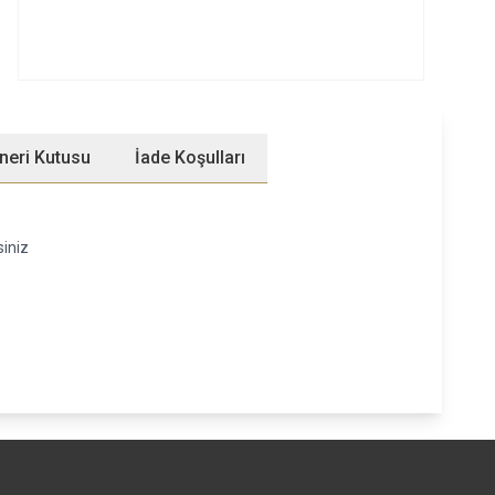
ürünler
100 TL
indirimli.">
neri Kutusu
İade Koşulları
siniz