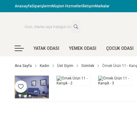
Anasayfa
Siparişlerim
Müşteri Hizmetleri
İletişim
Markalar
YATAK ODASI
YEMEK ODASI
ÇOCUK ODASI
Ana Sayfa
Kadın
Üst Giyim
Gömlek
Örnek Ürün 11 - Karış
Favoriye Ekle