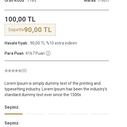
Ürün Kodu :
T783
Marka:
T-Soft
100,00
TL
90,00
TL
Sepette
Havale fiyatı :
90,00
TL
%
10
extra indirim
Para Puan:
4167
Puan
(0)
Lorem Ipsum is simply dummy text of the printing and
typesetting industry. Lorem Ipsum has been the industry's
standard dummy text ever since the 1500s
Seçiniz:
Seçiniz: