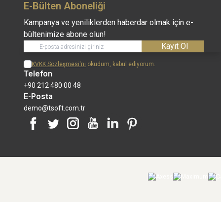
E-Bülten Aboneliği
Kampanya ve yeniliklerden haberdar olmak için e-
bültenimize abone olun!
Kayıt Ol
KVKK Sözleşmesi'ni
okudum, kabul ediyorum.
Telefon
+90 212 480 00 48
E-Posta
demo@tsoft.com.tr
Facebook
Twitter
İnstagram
Youtube
Linkedin
Pinterest