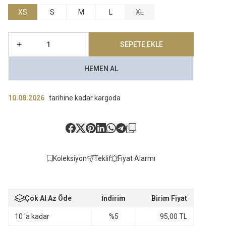
XS
S
M
L
XL
SEPETE EKLE
HEMEN AL
10.08.2026
tarihine kadar kargoda
Koleksiyon
Teklif
Fiyat Alarmı
Çok Al Az Öde
İndirim
Birim Fiyat
10 'a kadar
%5
95,00
TL