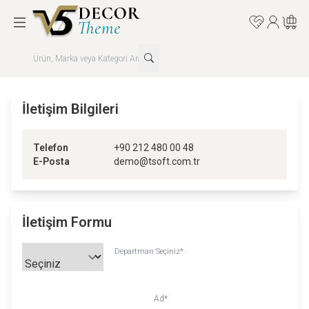
Favorilerim
Hesabım
Sepet
İletişim Bilgileri
Telefon
+90 212 480 00 48
E-Posta
demo@tsoft.com.tr
İletişim Formu
Departman Seçiniz
*
Ad
*