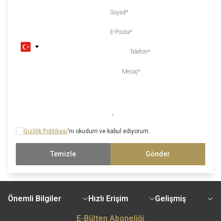
Soyad
*
E-Posta
*
Telefon
*
Mesaj
*
Gizlilik Politikası
'nı okudum ve kabul ediyorum.
Temizle
Gönder
Önemli Bilgiler
Hızlı Erişim
Gelişmiş
E-Bülten Aboneliği