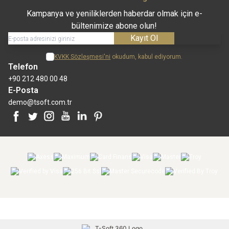
Kampanya ve yeniliklerden haberdar olmak için e-
bültenimize abone olun!
Kayıt Ol
KVKK Sözleşmesi'ni
okudum, kabul ediyorum.
Telefon
+90 212 480 00 48
E-Posta
demo@tsoft.com.tr
Facebook
Twitter
İnstagram
Youtube
Linkedin
Pinterest