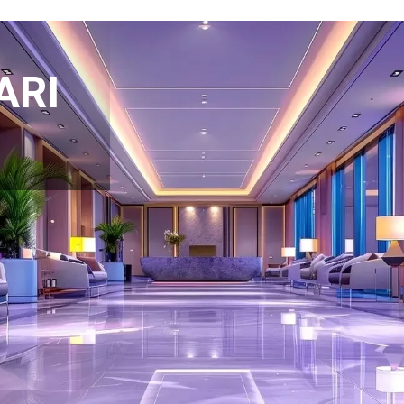
ARI
ı