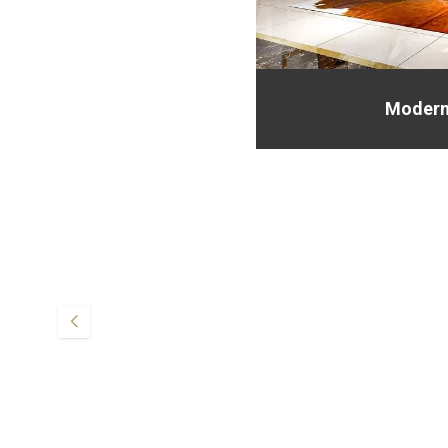
Modern
T-Soft
T-Soft
Örnek Ürün 10 - Paket 3
Örnek Ür
1.500,00
TL
1.000,0