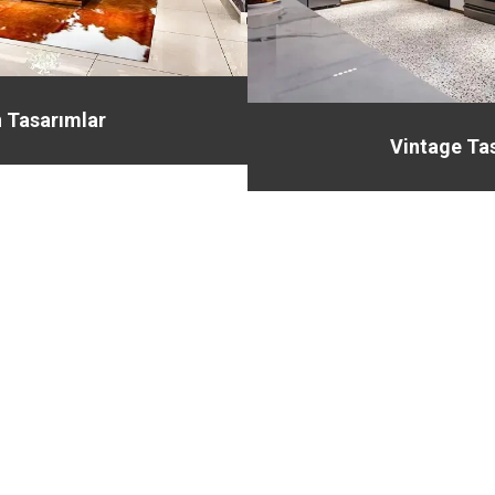
 Tasarımlar
Vintage Ta
T-Soft
ün 10 - Paket 2
Örnek Ürün 10 - Paket 1
0
TL
500,00
TL