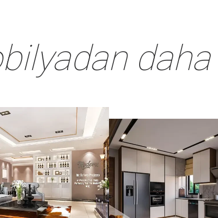
ek Odası
Çalışma Odası
Çalışma Masası
Yatak Odası
bilyadan daha 