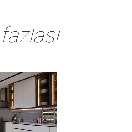
Çalışma Masası
Bahçelikler
Vazo
Masa
fazlası