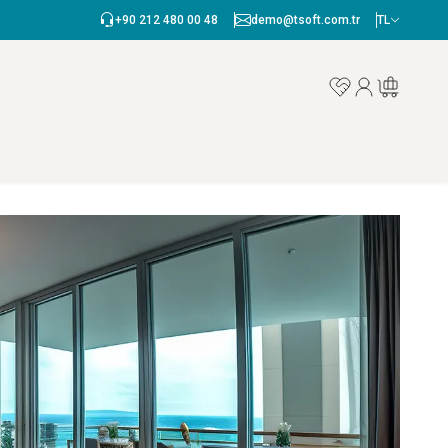
+90 212 480 00 48
demo@tsoft.com.tr
TL
Favorilerim
Hesabım
Sepetim