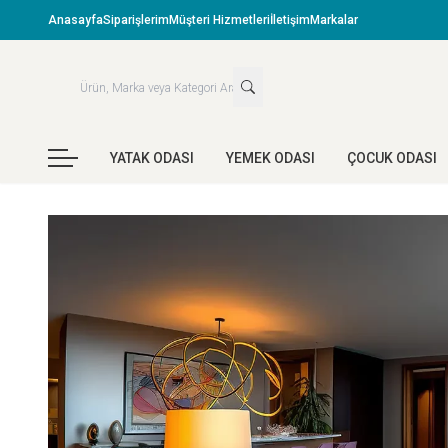
Anasayfa
Siparişlerim
Müşteri Hizmetleri
İletişim
Markalar
YATAK ODASI
YEMEK ODASI
ÇOCUK ODASI