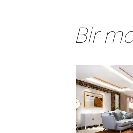
Oturma Odası
Koltuklar
Lambalar
Yem
Bir mo